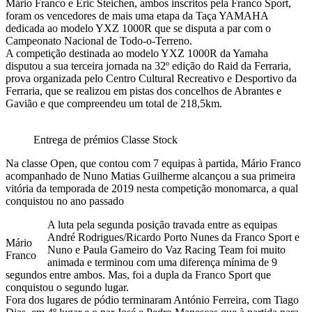
Mário Franco e Eric Steichen, ambos inscritos pela Franco Sport,
foram os vencedores de mais uma etapa da Taça YAMAHA
dedicada ao modelo YXZ 1000R que se disputa a par com o
Campeonato Nacional de Todo-o-Terreno.
A competição destinada ao modelo YXZ 1000R da Yamaha
disputou a sua terceira jornada na 32º edição do Raid da Ferraria,
prova organizada pelo Centro Cultural Recreativo e Desportivo da
Ferraria, que se realizou em pistas dos concelhos de Abrantes e
Gavião e que compreendeu um total de 218,5km.
Entrega de prémios Classe Stock
Na classe Open, que contou com 7 equipas à partida, Mário Franco
acompanhado de Nuno Matias Guilherme alcançou a sua primeira
vitória da temporada de 2019 nesta competição monomarca, a qual
conquistou no ano passado
A luta pela segunda posição travada entre as equipas
André Rodrigues/Ricardo Porto Nunes da Franco Sport e
Mário
Nuno e Paula Gameiro do Vaz Racing Team foi muito
Franco
animada e terminou com uma diferença mínima de 9
segundos entre ambos. Mas, foi a dupla da Franco Sport que
conquistou o segundo lugar.
Fora dos lugares de pódio terminaram António Ferreira, com Tiago