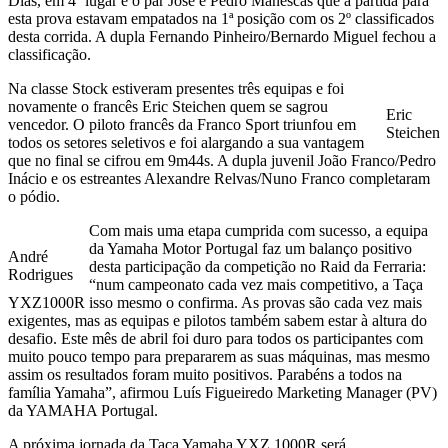
Dias, em 4º lugar e o par José e Pedro Manescas que à partida para
esta prova estavam empatados na 1ª posição com os 2º classificados
desta corrida. A dupla Fernando Pinheiro/Bernardo Miguel fechou a
classificação.
Na classe Stock estiveram presentes três equipas e foi
novamente o francês Eric Steichen quem se sagrou
Eric
vencedor. O piloto francês da Franco Sport triunfou em
Steichen
todos os setores seletivos e foi alargando a sua vantagem
que no final se cifrou em 9m44s. A dupla juvenil João Franco/Pedro
Inácio e os estreantes Alexandre Relvas/Nuno Franco completaram
o pódio.
Com mais uma etapa cumprida com sucesso, a equipa
da Yamaha Motor Portugal faz um balanço positivo
André
desta participação da competição no Raid da Ferraria:
Rodrigues
“num campeonato cada vez mais competitivo, a Taça
YXZ1000R isso mesmo o confirma. As provas são cada vez mais
exigentes, mas as equipas e pilotos também sabem estar à altura do
desafio. Este mês de abril foi duro para todos os participantes com
muito pouco tempo para prepararem as suas máquinas, mas mesmo
assim os resultados foram muito positivos. Parabéns a todos na
família Yamaha”, afirmou Luís Figueiredo Marketing Manager (PV)
da YAMAHA Portugal.
A próxima jornada da Taça Yamaha YXZ 1000R será