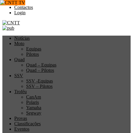
Contactos
Login
Notícias
Moto
Equipas
Pilotos
Quad
Quad – Equipas
Quad – Pilotos
SSV
SSV -Equipas
SSV – Pilotos
Troféu
CanAm
Polaris
Yamaha
Segway
Provas
Classificações
Eventos