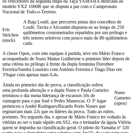
os vencedores da segunda etapa da Taça YAMAHA dedicada ao
modelo YXZ 1000R que se disputa a par com o Campeonato
Nacional de Todo-o-Terreno.
A Baja Loulé, que percorreu pistas dos concelhos de
Loulé, Tavira e Alcoutim disputou-se ao longo de 250
Eric
quilómetros cronometrados repartidos por um prólogo e
Steichen
três setores seletivos com pouco mais de 80 quilómetros
(stock)
cada.
A classe Open, com oito equipas à partida, teve em Mário Franco
acompanhado de Nuno Matias Guilherme o primeiro líder depois de
uma vitória no prólogo à frente da dupla feminina Dorothee
Ferreira/Sandra Loureiro com António Ferreira e Tiago Dias em
3ºlugar com apenas mais 0,4s.
Ainda no primeiro dia de prova, a classificação sofreu
uma profunda alteração e a dupla Nuno e Paula Gameiro
Nuno
terminou o dia numa liderança de escassos 10s de
Gameiro
vantagem para o par José e Pedro Manescas. O 3º lugar
(open)
pertenceu a André Rodrigues/Ricardo Porto Nunes que
registavam mais 22s que os líderes da prova. Tudo ao rubro,
portanto. No segundo dia, e apesar de Mário Franco ter voltado às
vitórias ao ser o mais rápido em SS2, era o treinador da águia Vitória
quem se impunha na classificação geral. O piloto do Yamaha nº 320
partiu para o derradeiro setor seletivo com 2m15s de vantagem para