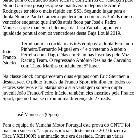
Nuno Gameiro posições que se mantiveram depois de André
Rodrigues ter sido o mais rápido em SS3. Segundo lugar para a
dupla Nuno e Paula Gameiro que terminou com mais 3m50s que o
vencedor enquanto que 1m08s atrás ficou par José e Pedro
Manescas que mantém a liderança da Taça Yamaha agora em
igualdade pontual com os vencedores desta Baja Loulé 2019.
Terminaram a corrida mais três equipas: a dupla Fernando
Pinheiro/Bernardo Miguel em 4º e o veterano António
João
Ferreira com Tiago Dias em 6º ambas inscritas pelo Vaz
Franco
Racing Team. O regressado António Resina de Carvalho
(stock)
com Tiago Martins concluiu em 5º lugar.
Na classe Stock compareceram duas equipas com Eric Steichen a
destacar-se. O piloto francês da Franco Sport triunfou em todos os
setores seletivos e foi alargando a sua vantagem sobre a dupla
juvenil João Franco/Pedro Inácio, também eles inscritos pela Franco
Sport, que no final se cifrou numa diferença de 27m30s.
José Manescas (Open)
Para a equipa da Yamaha Motor Portugal esta prova do CNTT foi
mais um sucesso: “as provas iniciais deste ano de 2019 trazem à
Taça YXZ1000R a animação que era desejada. Entre as várias