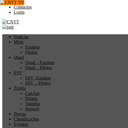
Contactos
Login
Notícias
Moto
Equipas
Pilotos
Quad
Quad – Equipas
Quad – Pilotos
SSV
SSV -Equipas
SSV – Pilotos
Troféu
CanAm
Polaris
Yamaha
Segway
Provas
Classificações
Eventos