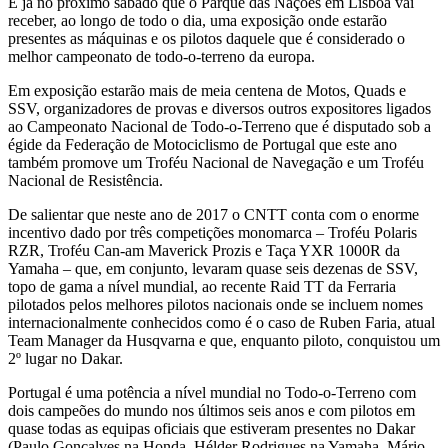
É já no próximo sábado que o Parque das Nações em Lisboa vai
receber, ao longo de todo o dia, uma exposição onde estarão
presentes as máquinas e os pilotos daquele que é considerado o
melhor campeonato de todo-o-terreno da europa.
Em exposição estarão mais de meia centena de Motos, Quads e
SSV, organizadores de provas e diversos outros expositores ligados
ao Campeonato Nacional de Todo-o-Terreno que é disputado sob a
égide da Federação de Motociclismo de Portugal que este ano
também promove um Troféu Nacional de Navegação e um Troféu
Nacional de Resistência.
De salientar que neste ano de 2017 o CNTT conta com o enorme
incentivo dado por três competições monomarca – Troféu Polaris
RZR, Troféu Can-am Maverick Prozis e Taça YXR 1000R da
Yamaha – que, em conjunto, levaram quase seis dezenas de SSV,
topo de gama a nível mundial, ao recente Raid TT da Ferraria
pilotados pelos melhores pilotos nacionais onde se incluem nomes
internacionalmente conhecidos como é o caso de Ruben Faria, atual
Team Manager da Husqvarna e que, enquanto piloto, conquistou um
2º lugar no Dakar.
Portugal é uma potência a nível mundial no Todo-o-Terreno com
dois campeões do mundo nos últimos seis anos e com pilotos em
quase todas as equipas oficiais que estiveram presentes no Dakar
(Paulo Gonçalves na Honda, Hélder Rodrigues na Yamaha, Mário