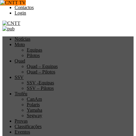
Contactos
Login
Notícias
Moto
Equipas
Pilotos
Quad
Quad – Equipas
Quad – Pilotos
SSV
SSV -Equipas
SSV – Pilotos
Troféu
CanAm
Polaris
Yamaha
Segway
Provas
Classificações
Eventos